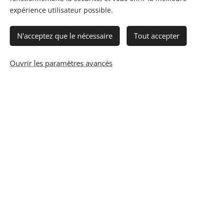
expérience utilisateur possible.
Rider / Fiche Tech
N'acceptez que le nécessaire
Tout accepter
Ouvrir les paramètres avancés
07 67 66 96 05 : Fred (booking, tech
son)
benavergroupe@gmail.com
Adresse e-mail
N° de téléphone