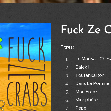
Fuck Ze C
Ti
Le Mauvais Chev
Balek ! 9.
Toutankarton
Dans La Pom
Mon Frère 1
Minisphère 1
Pépé 